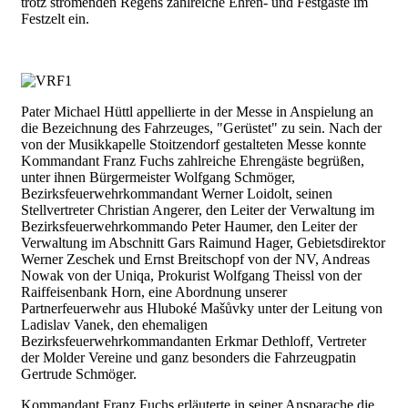
trotz strömenden Regens zahlreiche Ehren- und Festgäste im
Festzelt ein.
Pater Michael Hüttl appellierte in der Messe in Anspielung an
die Bezeichnung des Fahrzeuges, "Gerüstet" zu sein. Nach der
von der Musikkapelle Stoitzendorf gestalteten Messe konnte
Kommandant Franz Fuchs zahlreiche Ehrengäste begrüßen,
unter ihnen Bürgermeister Wolfgang Schmöger,
Bezirksfeuerwehrkommandant Werner Loidolt, seinen
Stellvertreter Christian Angerer, den Leiter der Verwaltung im
Bezirksfeuerwehrkommando Peter Haumer, den Leiter der
Verwaltung im Abschnitt Gars Raimund Hager, Gebietsdirektor
Werner Zeschek und Ernst Breitschopf von der NV, Andreas
Nowak von der Uniqa, Prokurist Wolfgang Theissl von der
Raiffeisenbank Horn, eine Abordnung unserer
Partnerfeuerwehr aus Hluboké Mašůvky unter der Leitung von
Ladislav Vanek, den ehemaligen
Bezirksfeuerwehrkommandanten Erkmar Dethloff, Vertreter
der Molder Vereine und ganz besonders die Fahrzeugpatin
Gertrude Schmöger.
Kommandant Franz Fuchs erläuterte in seiner Ansparache die