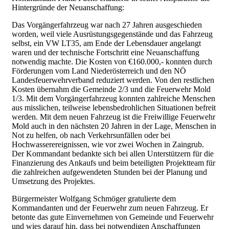
Hintergründe der Neuanschaffung:
Das Vorgängerfahrzeug war nach 27 Jahren ausgeschieden
worden, weil viele Ausrüstungsgegenstände und das Fahrzeug
selbst, ein VW LT35, am Ende der Lebensdauer angelangt
waren und der technische Fortschritt eine Neuanschaffung
notwendig machte. Die Kosten von €160.000,- konnten durch
Förderungen vom Land Niederösterreich und den NÖ
Landesfeuerwehrverband reduziert werden. Von den restlichen
Kosten übernahm die Gemeinde 2/3 und die Feuerwehr Mold
1/3. Mit dem Vorgängerfahrzeug konnten zahlreiche Menschen
aus misslichen, teilweise lebensbedrohlichen Situationen befreit
werden. Mit dem neuen Fahrzeug ist die Freiwillige Feuerwehr
Mold auch in den nächsten 20 Jahren in der Lage, Menschen in
Not zu helfen, ob nach Verkehrsunfällen oder bei
Hochwasserereignissen, wie vor zwei Wochen in Zaingrub.
Der Kommandant bedankte sich bei allen Unterstützern für die
Finanzierung des Ankaufs und beim beteiligten Projektteam für
die zahlreichen aufgewendeten Stunden bei der Planung und
Umsetzung des Projektes.
Bürgermeister Wolfgang Schmöger gratulierte dem
Kommandanten und der Feuerwehr zum neuen Fahrzeug. Er
betonte das gute Einvernehmen von Gemeinde und Feuerwehr
und wies darauf hin, dass bei notwendigen Anschaffungen