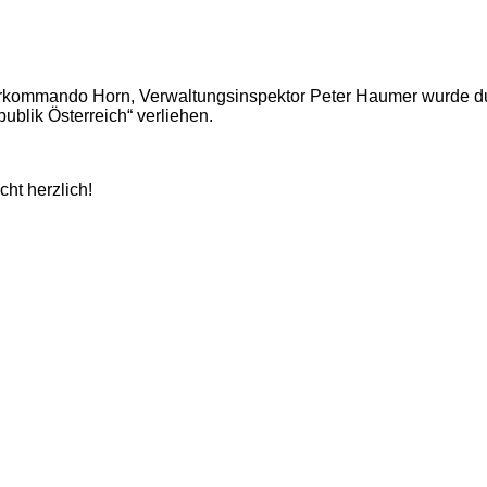
hrkommando Horn, Verwaltungsinspektor Peter Haumer wurde d
blik Österreich“ verliehen.
ht herzlich!