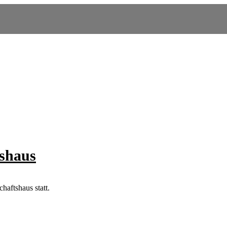
tshaus
haftshaus statt.